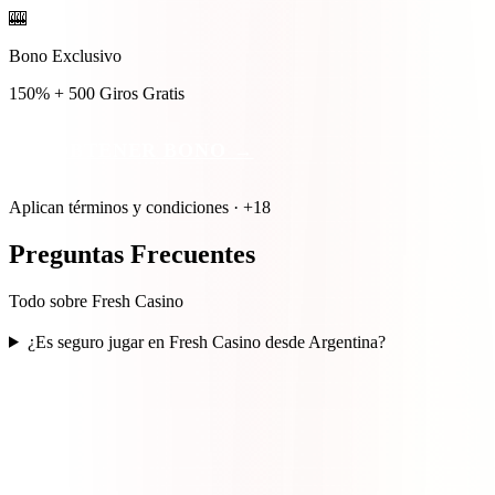
🎰
Bono Exclusivo
150% + 500 Giros Gratis
OBTENER BONO →
Aplican términos y condiciones · +18
Preguntas Frecuentes
Todo sobre Fresh Casino
¿Es seguro jugar en Fresh Casino desde Argentina?