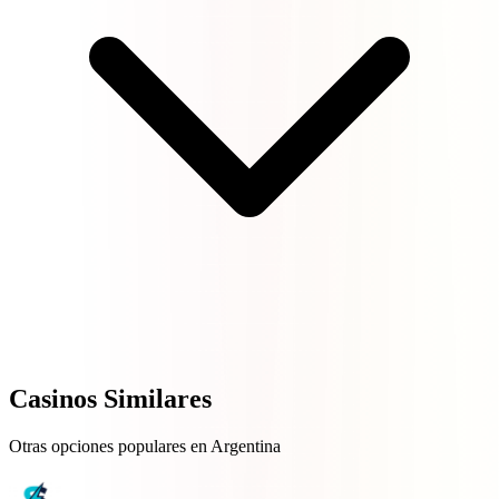
Casinos Similares
Otras opciones populares en Argentina