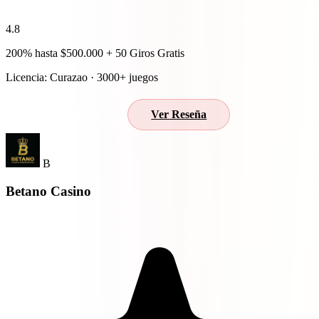
4.8
200% hasta $500.000 + 50 Giros Gratis
Licencia: Curazao · 3000+ juegos
JUGAR →
Ver Reseña
B
Betano Casino