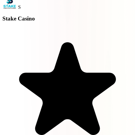
S
Stake Casino