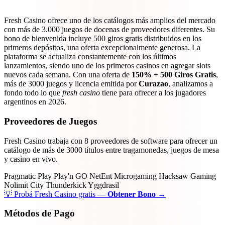
Fresh Casino ofrece uno de los catálogos más amplios del mercado
con más de 3.000 juegos de docenas de proveedores diferentes. Su
bono de bienvenida incluye 500 giros gratis distribuidos en los
primeros depósitos, una oferta excepcionalmente generosa. La
plataforma se actualiza constantemente con los últimos
lanzamientos, siendo uno de los primeros casinos en agregar slots
nuevos cada semana. Con una oferta de
150% + 500 Giros Gratis
,
más de 3000 juegos y licencia emitida por
Curazao
, analizamos a
fondo todo lo que
fresh casino
tiene para ofrecer a los jugadores
argentinos en 2026.
Proveedores de Juegos
Fresh Casino trabaja con 8 proveedores de software para ofrecer un
catálogo de más de 3000 títulos entre tragamonedas, juegos de mesa
y casino en vivo.
Pragmatic Play
Play'n GO
NetEnt
Microgaming
Hacksaw Gaming
Nolimit City
Thunderkick
Yggdrasil
💡
Probá Fresh Casino gratis —
Obtener Bono →
Métodos de Pago