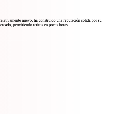
relativamente nuevo, ha construido una reputación sólida por su
rcado, permitiendo retiros en pocas horas.