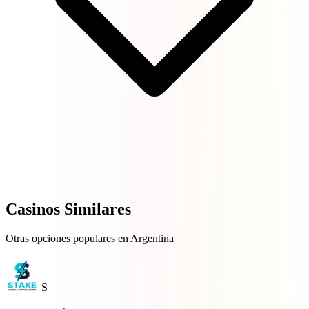
Casinos Similares
Otras opciones populares en Argentina
S