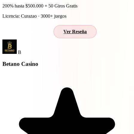
200% hasta $500.000 + 50 Giros Gratis
Licencia: Curazao · 3000+ juegos
JUGAR →
Ver Reseña
B
Betano Casino