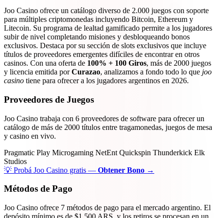
Joo Casino ofrece un catálogo diverso de 2.000 juegos con soporte
para múltiples criptomonedas incluyendo Bitcoin, Ethereum y
Litecoin. Su programa de lealtad gamificado permite a los jugadores
subir de nivel completando misiones y desbloqueando bonos
exclusivos. Destaca por su sección de slots exclusivos que incluye
títulos de proveedores emergentes difíciles de encontrar en otros
casinos. Con una oferta de
100% + 100 Giros
, más de 2000 juegos
y licencia emitida por
Curazao
, analizamos a fondo todo lo que
joo
casino
tiene para ofrecer a los jugadores argentinos en 2026.
Proveedores de Juegos
Joo Casino trabaja con 6 proveedores de software para ofrecer un
catálogo de más de 2000 títulos entre tragamonedas, juegos de mesa
y casino en vivo.
Pragmatic Play
Microgaming
NetEnt
Quickspin
Thunderkick
Elk
Studios
💡
Probá Joo Casino gratis —
Obtener Bono →
Métodos de Pago
Joo Casino ofrece 7 métodos de pago para el mercado argentino. El
depósito mínimo es de $1.500 ARS, y los retiros se procesan en un