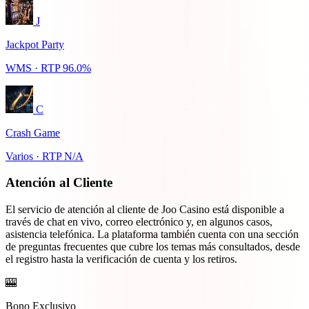
J
Jackpot Party
WMS · RTP 96.0%
C
Crash Game
Varios · RTP N/A
Atención al Cliente
El servicio de atención al cliente de Joo Casino está disponible a
través de chat en vivo, correo electrónico y, en algunos casos,
asistencia telefónica. La plataforma también cuenta con una sección
de preguntas frecuentes que cubre los temas más consultados, desde
el registro hasta la verificación de cuenta y los retiros.
🎰
Bono Exclusivo