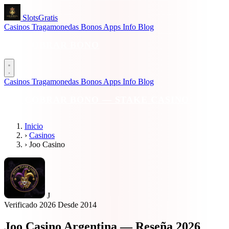
SlotsGratis
Casinos
Tragamonedas
Bonos
Apps
Info
Blog
COBRAR BONO
Casinos
Tragamonedas
Bonos
Apps
Info
Blog
COBRAR BONO — STAKE CASINO
Inicio
›
Casinos
›
Joo Casino
J
Verificado 2026
Desde 2014
Joo Casino Argentina — Reseña 2026