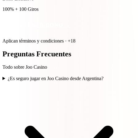
100% + 100 Giros
OBTENER BONO →
Aplican términos y condiciones · +18
Preguntas Frecuentes
Todo sobre Joo Casino
¿Es seguro jugar en Joo Casino desde Argentina?