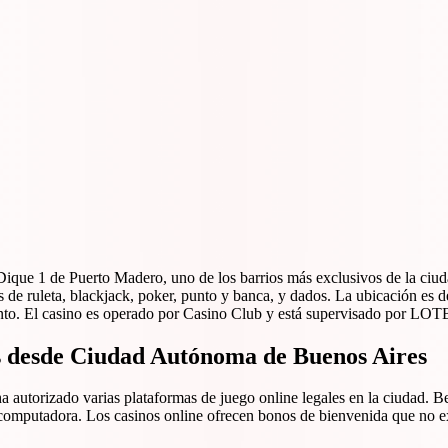
ue 1 de Puerto Madero, uno de los barrios más exclusivos de la ciudad. 
e ruleta, blackjack, poker, punto y banca, y dados. La ubicación es de 
ento. El casino es operado por Casino Club y está supervisado por LOT
os desde Ciudad Autónoma de Buenos Aires
a autorizado varias plataformas de juego online legales en la ciudad. B
 computadora. Los casinos online ofrecen bonos de bienvenida que no ex