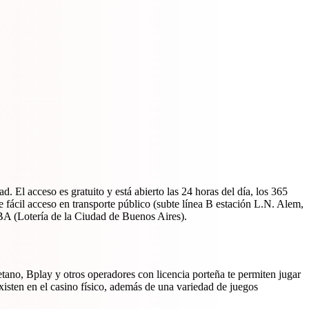
El acceso es gratuito y está abierto las 24 horas del día, los 365
fácil acceso en transporte público (subte línea B estación L.N. Alem,
BA (Lotería de la Ciudad de Buenos Aires).
etano, Bplay y otros operadores con licencia porteña te permiten jugar
isten en el casino físico, además de una variedad de juegos