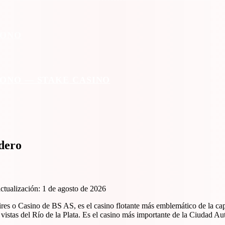
BONO
ONO — STAKE CASINO
dero
ctualización:
1 de agosto de 2026
s o Casino de BS AS, es el casino flotante más emblemático de la cap
 vistas del Río de la Plata. Es el casino más importante de la Ciuda