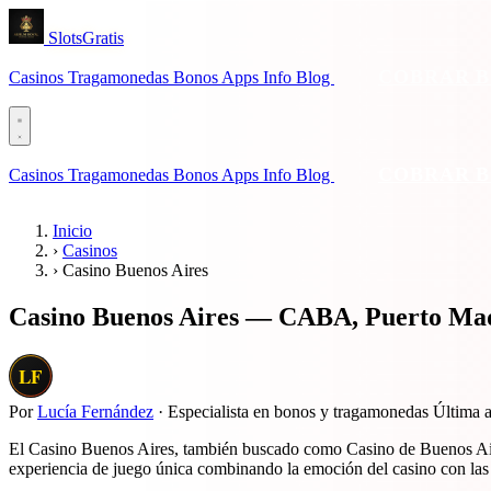
SlotsGratis
COBRAR 
Casinos
Tragamonedas
Bonos
Apps
Info
Blog
COBRAR B
Casinos
Tragamonedas
Bonos
Apps
Info
Blog
Inicio
›
Casinos
›
Casino Buenos Aires
Casino Buenos Aires — CABA, Puerto Ma
Por
Lucía Fernández
· Especialista en bonos y tragamonedas
Última a
El Casino Buenos Aires, también buscado como Casino de Buenos Aire
experiencia de juego única combinando la emoción del casino con las