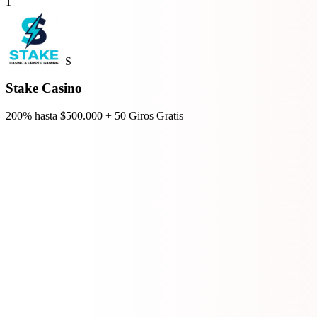
1
S
Stake Casino
200% hasta $500.000 + 50 Giros Gratis