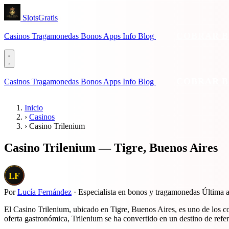
SlotsGratis
COBRAR 
Casinos
Tragamonedas
Bonos
Apps
Info
Blog
COBRAR B
Casinos
Tragamonedas
Bonos
Apps
Info
Blog
Inicio
›
Casinos
›
Casino Trilenium
Casino Trilenium — Tigre, Buenos Aires
Por
Lucía Fernández
· Especialista en bonos y tragamonedas
Última a
El Casino Trilenium, ubicado en Tigre, Buenos Aires, es uno de los 
oferta gastronómica, Trilenium se ha convertido en un destino de refe