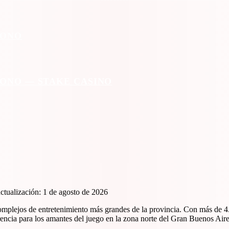
BONO
ONO — STAKE CASINO
ctualización:
1 de agosto de 2026
complejos de entretenimiento más grandes de la provincia. Con más de
rencia para los amantes del juego en la zona norte del Gran Buenos Aire