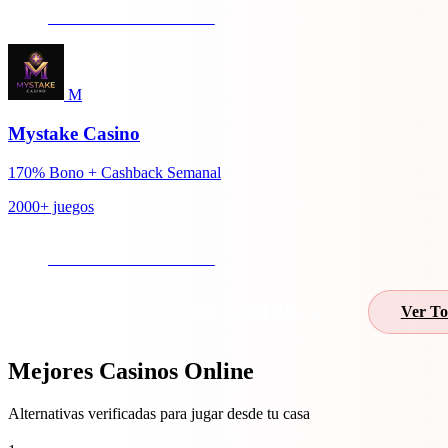
JUGAR AHORA →
M
Mystake Casino
170% Bono + Cashback Semanal
2000+ juegos
JUGAR AHORA →
JUGAR EN STAKE CASINO →
Ver To
Mejores Casinos Online
Alternativas verificadas para jugar desde tu casa