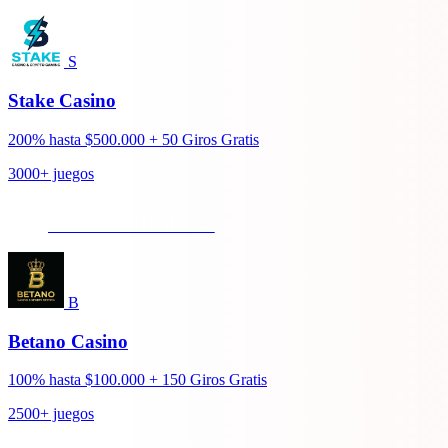
S
Stake Casino
200% hasta $500.000 + 50 Giros Gratis
3000+ juegos
JUGAR AHORA →
B
Betano Casino
100% hasta $100.000 + 150 Giros Gratis
2500+ juegos